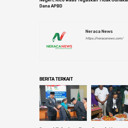
Negeri, Rico Waas Tegaskan Tidak Gunaka
Dana APBD
Neraca News
https://neracanews.com/
BERITA TERKAIT