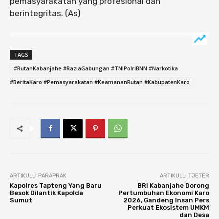
pemasyarakatan yang profesional dan
berintegritas. (As)
TAGS
#RutanKabanjahe #RaziaGabungan #TNIPolriBNN #Narkotika
#BeritaKaro #Pemasyarakatan #KeamananRutan #KabupatenKaro
ARTIKULLI PARAPRAK
ARTIKULLI TJETËR
Kapolres Tapteng Yang Baru
BRI Kabanjahe Dorong
Besok Dilantik Kapolda
Pertumbuhan Ekonomi Karo
Sumut
2026, Gandeng Insan Pers
Perkuat Ekosistem UMKM
dan Desa