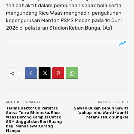
terlibat aktif dalam pembinaan sepak bola serta
mengundang Rico Waas menghadiri pengukuhan
kepengurusan Mantan PSMS Medan pada 14 Juni
2026 di pelataran Stadion Kebun Bunga. (As)
ARTIKULLI PARAPRAK
ARTIKULLI TJETËR
Terima Rektor Universitas
Sawah Bukan Kebun Sawit!
Satya Terra Bhinneka, Rico
Wabup Inhu Wanti-Wanti
Waas Dorong Kampus Cetak
Petani Teluk Sungkai
SDM Unggul dan Beri Ruang
bagi Mahasiswa Kurang
Mampu