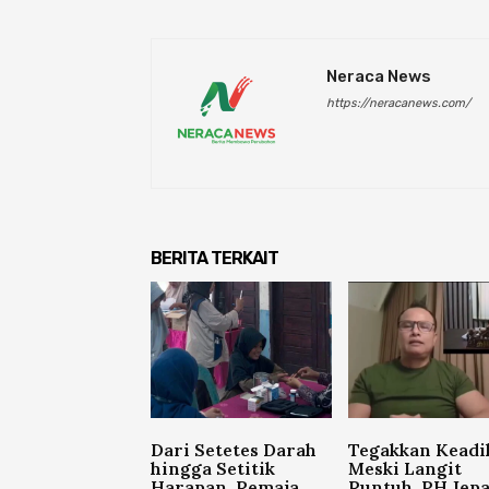
Neraca News
https://neracanews.com/
BERITA TERKAIT
Dari Setetes Darah
Tegakkan Keadi
hingga Setitik
Meski Langit
Harapan, Remaja
Runtuh, PH Jep