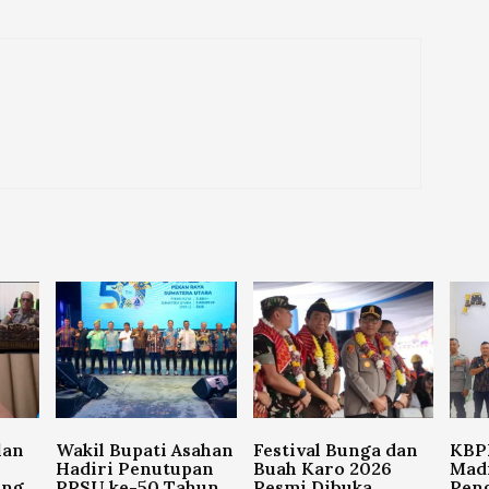
lan
Wakil Bupati Asahan
Festival Bunga dan
KBPP
Hadiri Penutupan
Buah Karo 2026
Madi
ang
PRSU ke-50 Tahun
Resmi Dibuka,
Pen