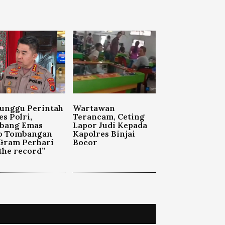
unggu Perintah
Wartawan
s Polri,
Terancam, Ceting
bang Emas
Lapor Judi Kepada
o Tombangan
Kapolres Binjai
Gram Perhari
Bocor
 the record”