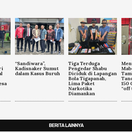
“Sandiwara”,
Tiga Terduga
Men
ri
Kadisnaker Sumut
Pengedar Shabu
Mabe
l
dalam Kasus Buruh
Diciduk di Lapangan
Tam
Bola Tigapanah,
Tan
esa
Lima Paket
150 
Narkotika
“off
Diamankan
BERITA LAINNYA