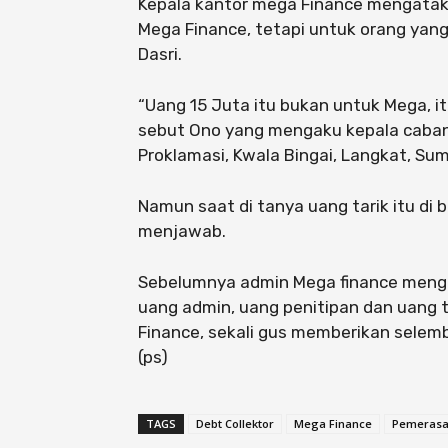
Kepala kantor mega Finance mengataka
Mega Finance, tetapi untuk orang yan
Dasri.
“Uang 15 Juta itu bukan untuk Mega, i
sebut Ono yang mengaku kepala caban
Proklamasi, Kwala Bingai, Langkat, Su
Namun saat di tanya uang tarik itu di
menjawab.
Sebelumnya admin Mega finance menga
uang admin, uang penitipan dan uang 
Finance, sekali gus memberikan selemba
(ps)
TAGS
Debt Collektor
Mega Finance
Pemeras