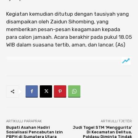
Kegiatan kemudian ditutup dengan tausiyah yang
disampaikan oleh Zaidun Sihombing, yang
memberikan pesan-pesan keagamaan kepada
para calon jamaah. Acara berakhir pada pukul 18.05
WIB dalam suasana tertib, aman, dan lancar. (As)
ARTIKULLI PARAPRAK
ARTIKULLI TJETËR
Bupati Asahan Hadiri
Judi Togel STM ‘Menggurita’
Sosialisasi Pencabutan Izin
Di Kecamatan Delitua,
PBPH di Sumatera Utara
Poldasu Diminta Tindak