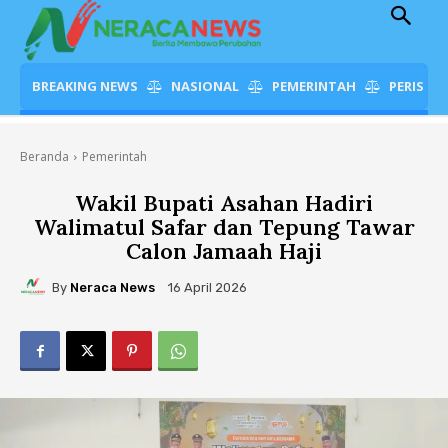
BREAKING NEWS
NASIONAL
PEMERINTAH
PERISTI
Beranda
Pemerintah
Wakil Bupati Asahan Hadiri
Walimatul Safar dan Tepung Tawar
Calon Jamaah Haji
By
Neraca News
16 April 2026