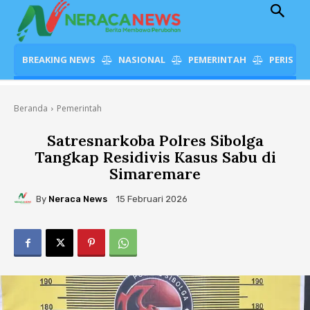
BREAKING NEWS
NASIONAL
PEMERINTAH
PERISTI
Beranda
Pemerintah
Satresnarkoba Polres Sibolga
Tangkap Residivis Kasus Sabu di
Simaremare
By
Neraca News
15 Februari 2026