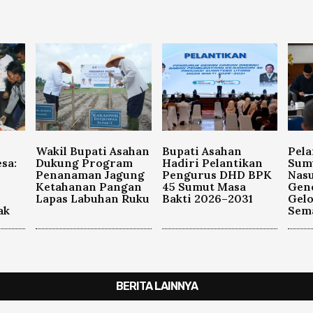
Wakil Bupati Asahan
Bupati Asahan
Pela
sa:
Dukung Program
Hadiri Pelantikan
Sum
Penanaman Jagung
Pengurus DHD BPK
Nasu
Ketahanan Pangan
45 Sumut Masa
Gen
Lapas Labuhan Ruku
Bakti 2026–2031
Gel
ak
Sema
BERITA LAINNYA