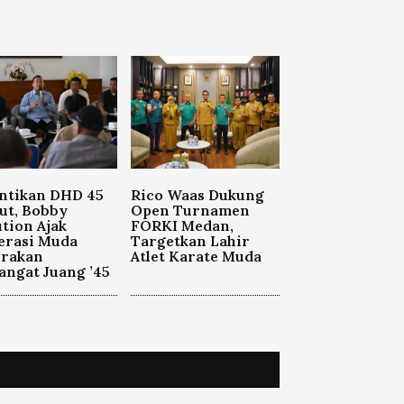
ntikan DHD 45
Rico Waas Dukung
ut, Bobby
Open Turnamen
tion Ajak
FORKI Medan,
erasi Muda
Targetkan Lahir
orakan
Atlet Karate Muda
ngat Juang ’45