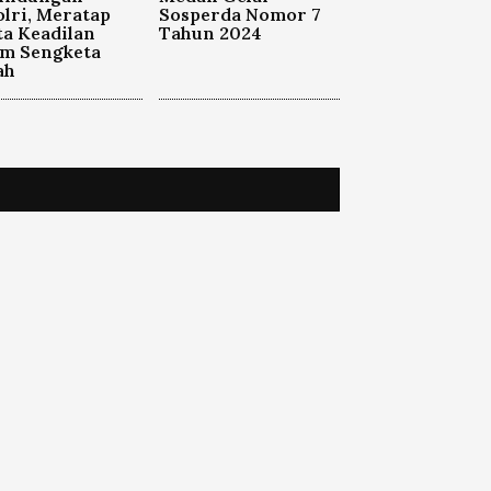
lri, Meratap
Sosperda Nomor 7
a Keadilan
Tahun 2024
am Sengketa
ah