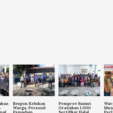
ahan
Respon Keluhan
Pemprov Sumut
War
a
Warga, Personil
Gratiskan 1.000
Mun
nal
Pemadam
Sertifikat Halal,
Per