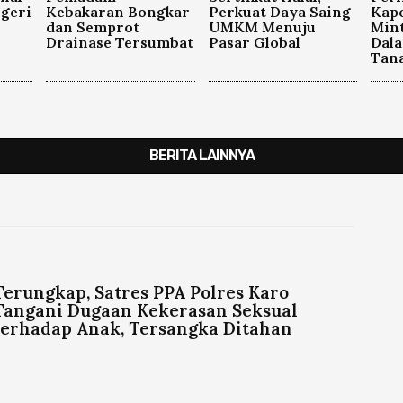
geri
Kebakaran Bongkar
Perkuat Daya Saing
Kapo
dan Semprot
UMKM Menuju
Mint
Drainase Tersumbat
Pasar Global
Dal
Tan
BERITA LAINNYA
Terungkap, Satres PPA Polres Karo
Tangani Dugaan Kekerasan Seksual
terhadap Anak, Tersangka Ditahan