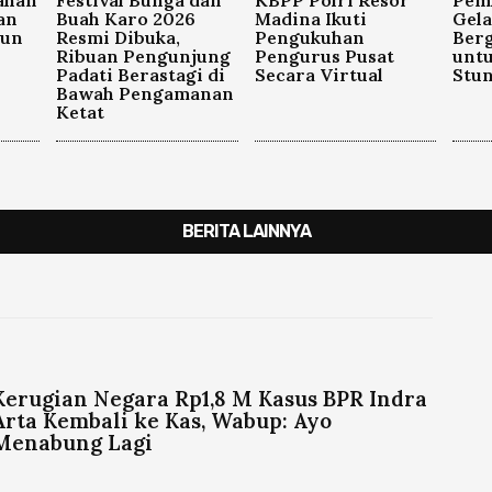
ahan
Festival Bunga dan
KBPP Polri Resor
Pem
an
Buah Karo 2026
Madina Ikuti
Gela
hun
Resmi Dibuka,
Pengukuhan
Berg
Ribuan Pengunjung
Pengurus Pusat
unt
Padati Berastagi di
Secara Virtual
Stun
Bawah Pengamanan
Ketat
BERITA LAINNYA
Kerugian Negara Rp1,8 M Kasus BPR Indra
Arta Kembali ke Kas, Wabup: Ayo
Menabung Lagi