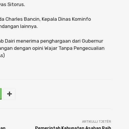
as Sitorus.
da Charles Bancin, Kepala Dinas Kominfo
undangan lainnya.
b Dairi menerima penghargaan dari Gubernur
angan dengan opini Wajar Tanpa Pengecualian
As)
ARTIKULLI TJETËR
dan
Pemerintah Kabupaten Asahan Raih