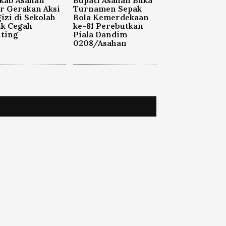
kab Asahan
Bupati Asahan Buka
r Gerakan Aksi
Turnamen Sepak
izi di Sekolah
Bola Kemerdekaan
uk Cegah
ke-81 Perebutkan
ting
Piala Dandim
0208/Asahan