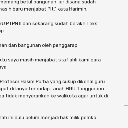
 memang betul bangunan liar disana sudah
masih baru menjabat Plt,” kata Harimin.
GU PTPN II dan sekarang sudah berakhir eks
ap.
man dan bangunan oleh penggarap.
aktu saya masih menjabat staf ahli kami para
nya
 Profesor Hasim Purba yang cukup dikenal guru
sempat ditanya terhadap tanah HGU Tunggurono
pa tidak menyarankan ke walikota agar untuk di
ah ini dulu belum menjadi hak milik pemko