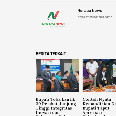
Neraca News
https://neracanews.com/
BERITA TERKAIT
Bupati Toba Lantik
Contoh Nyata
39 Pejabat: Junjung
Kemandirian De
Tinggi Integritas
Bupati Taput
Inovasi dan
Apresiasi