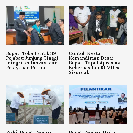
Bupati Toba Lantik 39
Contoh Nyata
Pejabat: Junjung Tinggi
Kemandirian Desa:
Integritas Inovasi dan
Bupati Taput Apresiasi
Pelayanan Prima
Keberhasilan BUMDes
Sisordak
Wakil Bupati Asahan
Bupati Asahan Hadiri