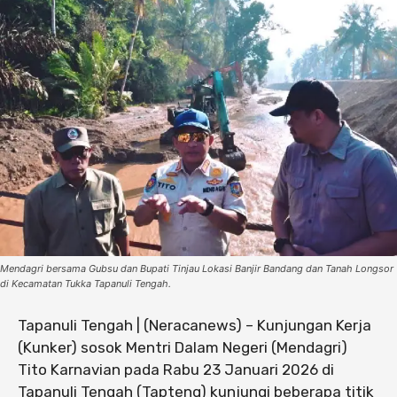
Mendagri bersama Gubsu dan Bupati Tinjau Lokasi Banjir Bandang dan Tanah Longsor
di Kecamatan Tukka Tapanuli Tengah.
Tapanuli Tengah | (Neracanews) – Kunjungan Kerja
(Kunker) sosok Mentri Dalam Negeri (Mendagri)
Tito Karnavian pada Rabu 23 Januari 2026 di
Tapanuli Tengah (Tapteng) kunjungi beberapa titik