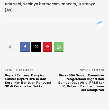
ada seni, seninya bermacam-macam,” katanya.
(As)
ARTIKULLI PARAPRAK
ARTIKULLI TJETËR
Bupati Tapteng Dampingi
Dinas SDA Sumut Pamerkan
Kunker Deputi DPN RI dan
Pengelolaan Irigasi dan
Serahkan Bantuan Renovasi
Sumber Daya Air di PRSU ke-
SD di Kecamatan Tukka
50, Dukung Pembangunan
Berkelanjutan