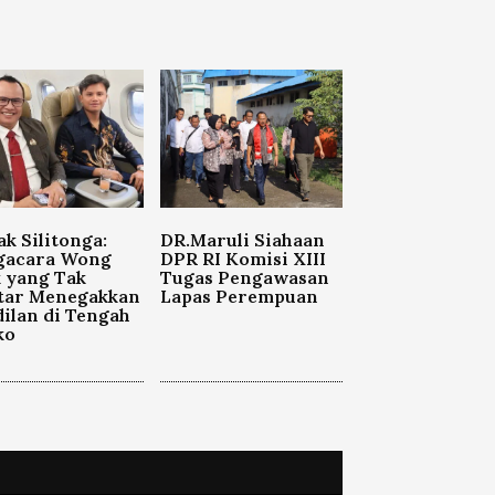
ak Silitonga:
DR.Maruli Siahaan
gacara Wong
DPR RI Komisi XIII
k yang Tak
Tugas Pengawasan
tar Menegakkan
Lapas Perempuan
ilan di Tengah
ko