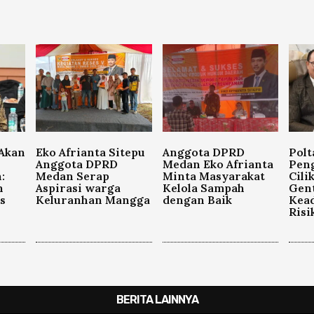
 Akan
Eko Afrianta Sitepu
Anggota DPRD
Polt
Anggota DPRD
Medan Eko Afrianta
Pen
:
Medan Serap
Minta Masyarakat
Cili
n
Aspirasi warga
Kelola Sampah
Gen
as
Keluranhan Mangga
dengan Baik
Kead
Risi
BERITA LAINNYA