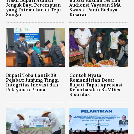
Wakil Bupati Asahan
Bupati Asahan Terima
Jenguk Bayi Perempuan
Audiensi Yayasan SMA
yang Ditemukan di Tepi
Swasta Panti Budaya
Sungai
Kisaran
Bupati Toba Lantik 39
Contoh Nyata
Pejabat: Junjung Tinggi
Kemandirian Desa:
Integritas Inovasi dan
Bupati Taput Apresiasi
Pelayanan Prima
Keberhasilan BUMDes
Sisordak