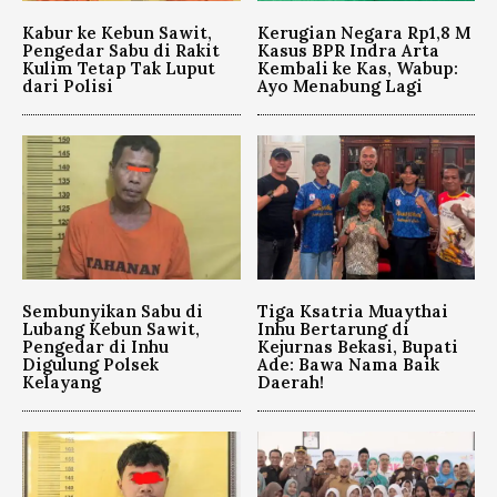
Kabur ke Kebun Sawit,
Kerugian Negara Rp1,8 M
Pengedar Sabu di Rakit
Kasus BPR Indra Arta
Kulim Tetap Tak Luput
Kembali ke Kas, Wabup:
dari Polisi
Ayo Menabung Lagi
Sembunyikan Sabu di
Tiga Ksatria Muaythai
Lubang Kebun Sawit,
Inhu Bertarung di
Pengedar di Inhu
Kejurnas Bekasi, Bupati
Digulung Polsek
Ade: Bawa Nama Baik
Kelayang
Daerah!