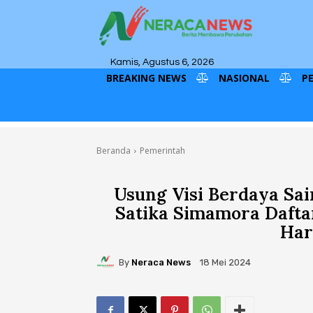
Kamis, Agustus 6, 2026
BREAKING NEWS
NASIONAL
P
Beranda
Pemerintah
Usung Visi Berdaya Sa
Satika Simamora Daftar
Har
By
Neraca News
18 Mei 2024