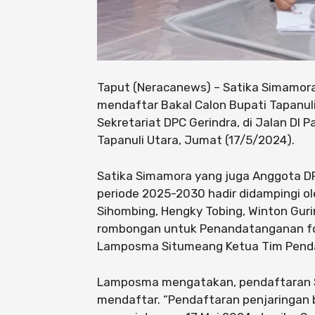
Taput (Neracanews) – Satika Simamora
mendaftar Bakal Calon Bupati Tapanuli
Sekretariat DPC Gerindra, di Jalan DI
Tapanuli Utara, Jumat (17/5/2024).
Satika Simamora yang juga Anggota DPR
periode 2025-2030 hadir didampingi ol
Sihombing, Hengky Tobing, Winton Guri
rombongan untuk Penandatanganan for
Lamposma Situmeang Ketua Tim Penda
Lamposma mengatakan, pendaftaran Sa
mendaftar. “Pendaftaran penjaringan b