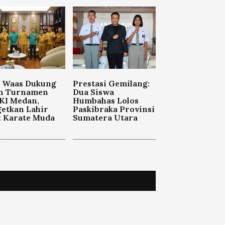
o Waas Dukung
Prestasi Gemilang:
n Turnamen
Dua Siswa
KI Medan,
Humbahas Lolos
etkan Lahir
Paskibraka Provinsi
t Karate Muda
Sumatera Utara