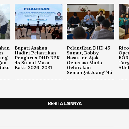
ahan
Bupati Asahan
Pelantikan DHD 45
Ric
m
Hadiri Pelantikan
Sumut, Bobby
Ope
ung
Pengurus DHD BPK
Nasution Ajak
FOR
gan
45 Sumut Masa
Generasi Muda
Targ
Ruku
Bakti 2026–2031
Gelorakan
Atle
Semangat Juang ’45
BERITA LAINNYA