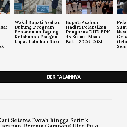
Wakil Bupati Asahan
Bupati Asahan
Pela
sa:
Dukung Program
Hadiri Pelantikan
Sum
Penanaman Jagung
Pengurus DHD BPK
Nasu
Ketahanan Pangan
45 Sumut Masa
Gen
Lapas Labuhan Ruku
Bakti 2026–2031
Gel
ak
Sema
BERITA LAINNYA
Dari Setetes Darah hingga Setitik
Harapan, Remaja Gampong Ulee Pulo