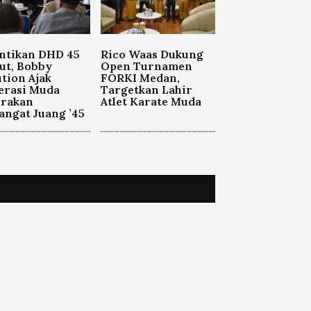
ntikan DHD 45
Rico Waas Dukung
ut, Bobby
Open Turnamen
tion Ajak
FORKI Medan,
erasi Muda
Targetkan Lahir
orakan
Atlet Karate Muda
ngat Juang ’45