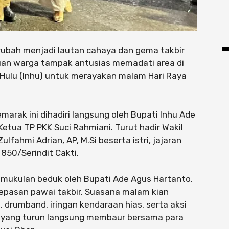
ubah menjadi lautan cahaya dan gema takbir
uan warga tampak antusias memadati area di
 Hulu (Inhu) untuk merayakan malam Hari Raya
arak ini dihadiri langsung oleh Bupati Inhu Ade
 Ketua TP PKK Suci Rahmiani. Turut hadir Wakil
 Zulfahmi Adrian, AP, M.Si beserta istri, jajaran
850/Serindit Cakti.
emukulan beduk oleh Bupati Ade Agus Hartanto,
epasan pawai takbir. Suasana malam kian
 drumband, iringan kendaraan hias, serta aksi
h yang turun langsung membaur bersama para