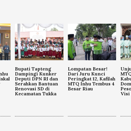
Bupati Tapteng
Lompatan Besar!
Unju
Inhu
Dampingi Kunker
Dari Juru Kunci
MTQ 
iskal
Deputi DPN RI dan
Peringkat 12, Kafilah
Kab
w
Serahkan Bantuan
MTQ Inhu Tembus 4
Domi
Renovasi SD di
Besar Riau
Peso
Kecamatan Tukka
Visi