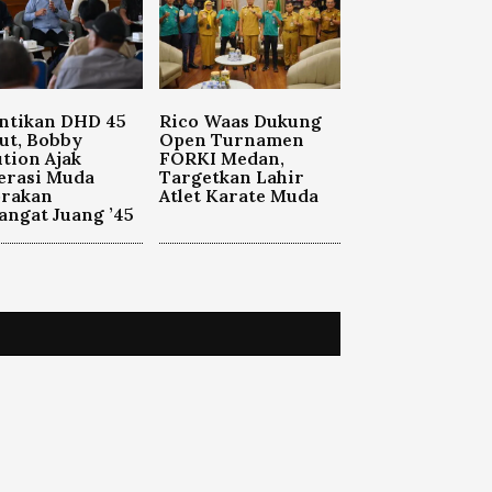
ntikan DHD 45
Rico Waas Dukung
ut, Bobby
Open Turnamen
tion Ajak
FORKI Medan,
erasi Muda
Targetkan Lahir
orakan
Atlet Karate Muda
ngat Juang ’45