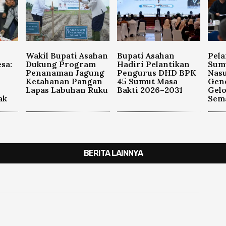
Wakil Bupati Asahan
Bupati Asahan
Pela
sa:
Dukung Program
Hadiri Pelantikan
Sum
Penanaman Jagung
Pengurus DHD BPK
Nasu
Ketahanan Pangan
45 Sumut Masa
Gen
Lapas Labuhan Ruku
Bakti 2026–2031
Gel
ak
Sema
BERITA LAINNYA