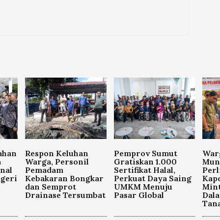
ahan
Respon Keluhan
Pemprov Sumut
War
a
Warga, Personil
Gratiskan 1.000
Mun
nal
Pemadam
Sertifikat Halal,
Per
geri
Kebakaran Bongkar
Perkuat Daya Saing
Kapo
dan Semprot
UMKM Menuju
Mint
Drainase Tersumbat
Pasar Global
Dal
Tan