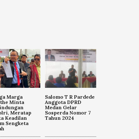
ga Marga
Salomo T R Pardede
the Minta
Anggota DPRD
lindungan
Medan Gelar
lri, Meratap
Sosperda Nomor 7
a Keadilan
Tahun 2024
am Sengketa
ah