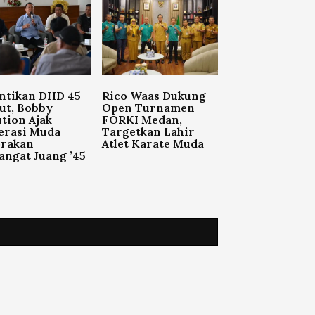
ntikan DHD 45
Rico Waas Dukung
ut, Bobby
Open Turnamen
tion Ajak
FORKI Medan,
erasi Muda
Targetkan Lahir
orakan
Atlet Karate Muda
ngat Juang ’45