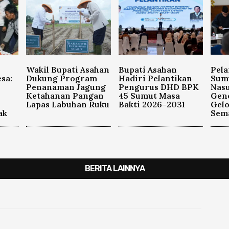
Wakil Bupati Asahan
Bupati Asahan
Pela
sa:
Dukung Program
Hadiri Pelantikan
Sum
Penanaman Jagung
Pengurus DHD BPK
Nasu
Ketahanan Pangan
45 Sumut Masa
Gen
Lapas Labuhan Ruku
Bakti 2026–2031
Gel
ak
Sema
BERITA LAINNYA