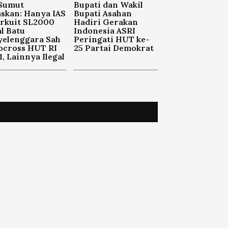
 Sumut
Bupati dan Wakil
skan: Hanya IAS
Bupati Asahan
irkuit SL2000
Hadiri Gerakan
l Batu
Indonesia ASRI
yelenggara Sah
Peringati HUT ke-
ocross HUT RI
25 Partai Demokrat
1, Lainnya Ilegal