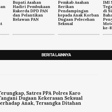
Bupati Asahan
Pemkab Asahan
IMI
san
Hadiri Pembukaan
Berikan
Tega
Rakerda DPD PAN
Pendampingan
di S
dan Pelantikan
kepada Anak Korban
Baha
Relawan PAN
Dugaan Pelecehan
Pen
t
Seksual
Mot
ke-8
BERITA LAINNYA
Terungkap, Satres PPA Polres Karo
Tangani Dugaan Kekerasan Seksual
terhadap Anak, Tersangka Ditahan