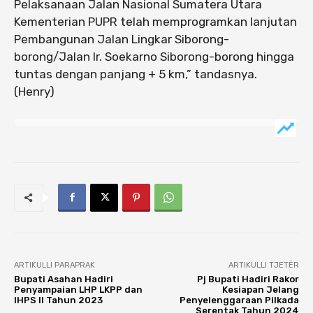
Pelaksanaan Jalan Nasional Sumatera Utara
Kementerian PUPR telah memprogramkan lanjutan
Pembangunan Jalan Lingkar Siborong-
borong/Jalan Ir. Soekarno Siborong-borong hingga
tuntas dengan panjang + 5 km,” tandasnya.
(Henry)
ARTIKULLI PARAPRAK
ARTIKULLI TJETËR
Bupati Asahan Hadiri
Pj Bupati Hadiri Rakor
Penyampaian LHP LKPP dan
Kesiapan Jelang
IHPS II Tahun 2023
Penyelenggaraan Pilkada
Serentak Tahun 2024