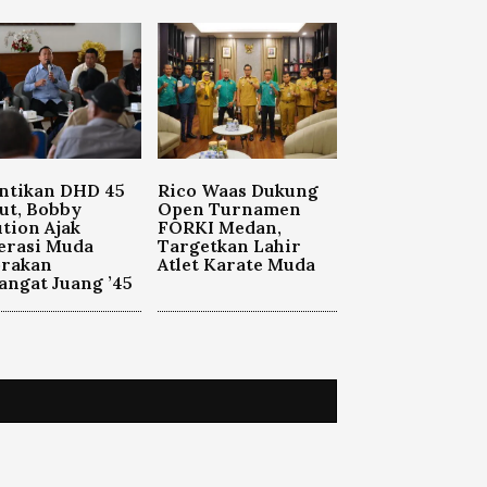
ntikan DHD 45
Rico Waas Dukung
ut, Bobby
Open Turnamen
tion Ajak
FORKI Medan,
erasi Muda
Targetkan Lahir
orakan
Atlet Karate Muda
ngat Juang ’45