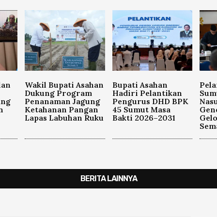
lan
Wakil Bupati Asahan
Bupati Asahan
Pela
Dukung Program
Hadiri Pelantikan
Sum
ang
Penanaman Jagung
Pengurus DHD BPK
Nasu
n
Ketahanan Pangan
45 Sumut Masa
Gen
Lapas Labuhan Ruku
Bakti 2026–2031
Gel
Sema
BERITA LAINNYA