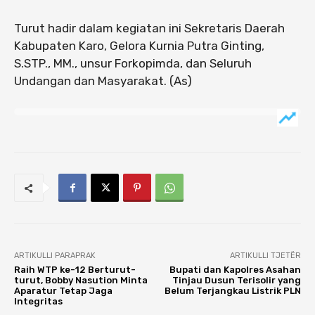
Turut hadir dalam kegiatan ini Sekretaris Daerah
Kabupaten Karo, Gelora Kurnia Putra Ginting,
S.STP., MM., unsur Forkopimda, dan Seluruh
Undangan dan Masyarakat. (As)
ARTIKULLI PARAPRAK
ARTIKULLI TJETËR
Raih WTP ke-12 Berturut-
Bupati dan Kapolres Asahan
turut, Bobby Nasution Minta
Tinjau Dusun Terisolir yang
Aparatur Tetap Jaga
Belum Terjangkau Listrik PLN
Integritas