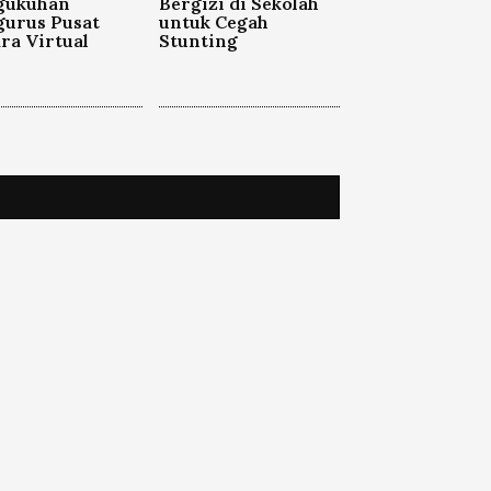
gukuhan
Bergizi di Sekolah
gurus Pusat
untuk Cegah
ra Virtual
Stunting