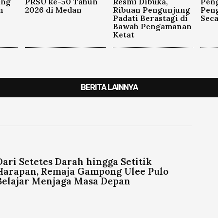
ang
PRSU ke-50 Tahun
Resmi Dibuka,
Pen
n
2026 di Medan
Ribuan Pengunjung
Pen
Padati Berastagi di
Seca
Bawah Pengamanan
Ketat
BERITA LAINNYA
Dari Setetes Darah hingga Setitik
Harapan, Remaja Gampong Ulee Pulo
Belajar Menjaga Masa Depan