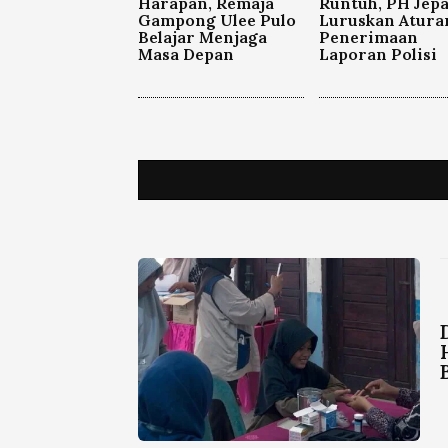
Harapan, Remaja
Runtuh, PH Jep
Gampong Ulee Pulo
Luruskan Atura
Belajar Menjaga
Penerimaan
Masa Depan
Laporan Polisi