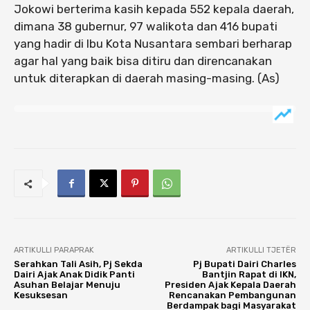
Jokowi berterima kasih kepada 552 kepala daerah,
dimana 38 gubernur, 97 walikota dan 416 bupati
yang hadir di Ibu Kota Nusantara sembari berharap
agar hal yang baik bisa ditiru dan direncanakan
untuk diterapkan di daerah masing-masing. (As)
ARTIKULLI PARAPRAK
ARTIKULLI TJETËR
Serahkan Tali Asih, Pj Sekda
Pj Bupati Dairi Charles
Dairi Ajak Anak Didik Panti
Bantjin Rapat di IKN,
Asuhan Belajar Menuju
Presiden Ajak Kepala Daerah
Kesuksesan
Rencanakan Pembangunan
Berdampak bagi Masyarakat