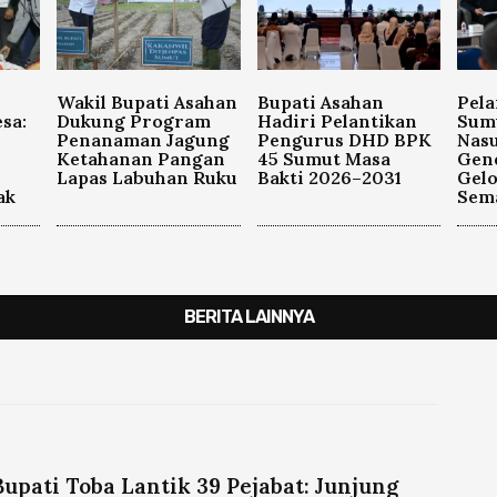
Wakil Bupati Asahan
Bupati Asahan
Pela
sa:
Dukung Program
Hadiri Pelantikan
Sum
Penanaman Jagung
Pengurus DHD BPK
Nasu
Ketahanan Pangan
45 Sumut Masa
Gen
Lapas Labuhan Ruku
Bakti 2026–2031
Gel
ak
Sema
BERITA LAINNYA
Bupati Toba Lantik 39 Pejabat: Junjung