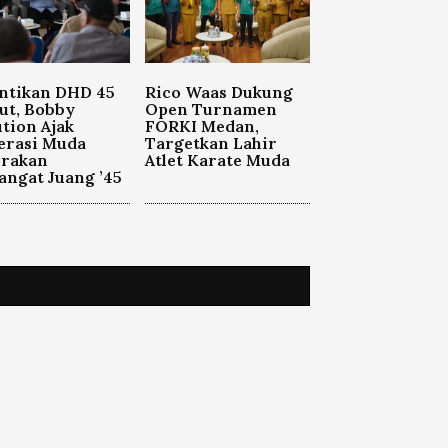
ntikan DHD 45
Rico Waas Dukung
ut, Bobby
Open Turnamen
tion Ajak
FORKI Medan,
erasi Muda
Targetkan Lahir
orakan
Atlet Karate Muda
ngat Juang ’45