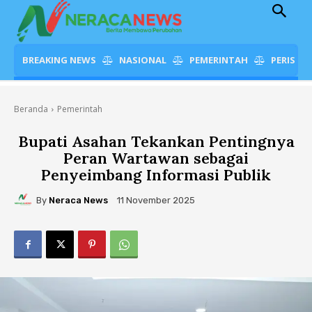
BREAKING NEWS
NASIONAL
PEMERINTAH
PERISTI
Beranda
Pemerintah
Bupati Asahan Tekankan Pentingnya
Peran Wartawan sebagai
Penyeimbang Informasi Publik
By
Neraca News
11 November 2025