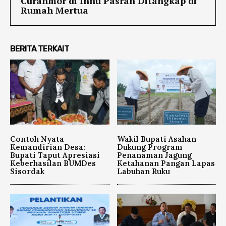
Curanmor di Inhu Pasrah Ditangkap di
Rumah Mertua
BERITA TERKAIT
Contoh Nyata
Wakil Bupati Asahan
Kemandirian Desa:
Dukung Program
Bupati Taput Apresiasi
Penanaman Jagung
Keberhasilan BUMDes
Ketahanan Pangan Lapas
Sisordak
Labuhan Ruku