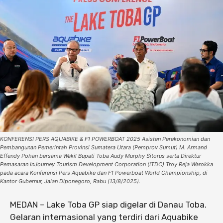
KONFERENSI PERS AQUABIKE & F1 POWERBOAT 2025 Asisten Perekonomian dan
Pembangunan Pemerintah Provinsi Sumatera Utara (Pemprov Sumut) M. Armand
Effendy Pohan bersama Wakil Bupati Toba Audy Murphy Sitorus serta Direktur
Pemasaran InJourney Tourism Development Corporation (ITDC) Troy Reja Warokka
pada acara Konferensi Pers Aquabike dan F1 Powerboat World Championship, di
Kantor Gubernur, Jalan Diponegoro, Rabu (13/8/2025).
MEDAN – Lake Toba GP siap digelar di Danau Toba.
Gelaran internasional yang terdiri dari Aquabike