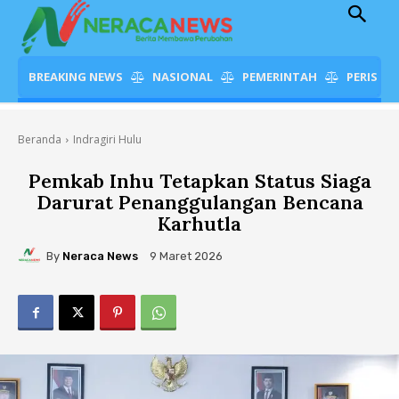
BREAKING NEWS
NASIONAL
PEMERINTAH
PERISTI
Beranda
Indragiri Hulu
Pemkab Inhu Tetapkan Status Siaga
Darurat Penanggulangan Bencana
Karhutla
By
Neraca News
9 Maret 2026