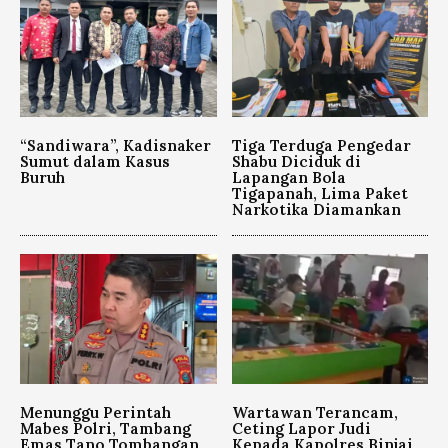
“Sandiwara”, Kadisnaker
Tiga Terduga Pengedar
Sumut dalam Kasus
Shabu Diciduk di
Buruh
Lapangan Bola
Tigapanah, Lima Paket
Narkotika Diamankan
Menunggu Perintah
Wartawan Terancam,
Mabes Polri, Tambang
Ceting Lapor Judi
Emas Tano Tombangan
Kepada Kapolres Binjai