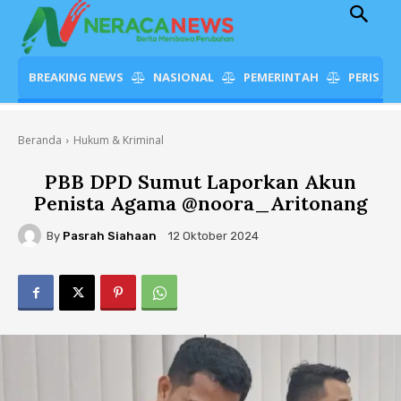
BREAKING NEWS
NASIONAL
PEMERINTAH
PERISTI
Beranda
Hukum & Kriminal
PBB DPD Sumut Laporkan Akun
Penista Agama @noora_Aritonang
By
Pasrah Siahaan
12 Oktober 2024