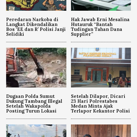
Peredaran Narkoba di
Hak Jawab Erni Mesalina
Langkat Dikendalikan
Hutauruk “Bantah
Bos ‘EE dan R’ Polisi Janji
Tudingan Tahan Dana
Selidiki
Supplier”
Dugaan Polda Sumut
Setelah Dilapor, Dicari
Dukung Tambang Illegal
23 Hari Polrestabes
Setelah Wakapolda
Medan Minta Ajak
Posting Turun Lokasi
Terlapor Kekantor Polisi