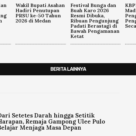
lan
Wakil Bupati Asahan
Festival Bunga dan
KBPP
Hadiri Penutupan
Buah Karo 2026
Madi
ang
PRSU ke-50 Tahun
Resmi Dibuka,
Pen
n
2026 di Medan
Ribuan Pengunjung
Pen
Padati Berastagi di
Seca
Bawah Pengamanan
Ketat
BERITA LAINNYA
Dari Setetes Darah hingga Setitik
Harapan, Remaja Gampong Ulee Pulo
Belajar Menjaga Masa Depan