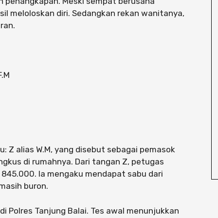
n penangkapan. Meski sempat berusaha
il meloloskan diri. Sedangkan rekan wanitanya,
ran.
F.M
: Z alias W.M, yang disebut sebagai pemasok
ingkus di rumahnya. Dari tangan Z, petugas
 845.000. Ia mengaku mendapat sabu dari
i masih buron.
 di Polres Tanjung Balai. Tes awal menunjukkan