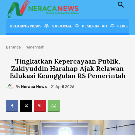
BREAKING NEWS
NASIONAL
PEMERINTAH
PERISTI
Beranda
Pemerintah
Tingkatkan Kepercayaan Publik,
Zakiyuddin Harahap Ajak Relawan
Edukasi Keunggulan RS Pemerintah
By
Neraca News
21 April 2026