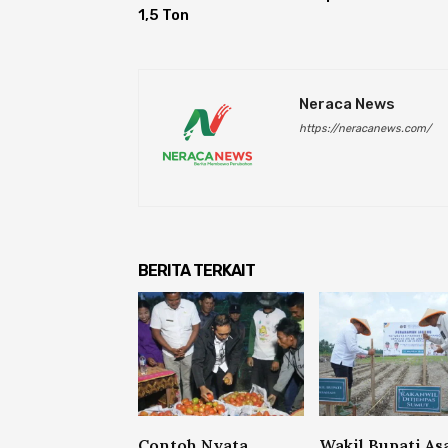
1,5 Ton
Neraca News
https://neracanews.com/
BERITA TERKAIT
Contoh Nyata
Wakil Bupati As