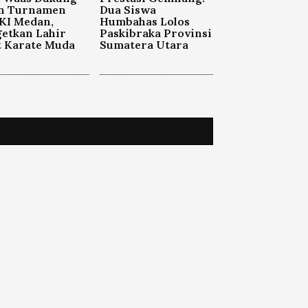
n Turnamen
Dua Siswa
KI Medan,
Humbahas Lolos
etkan Lahir
Paskibraka Provinsi
t Karate Muda
Sumatera Utara