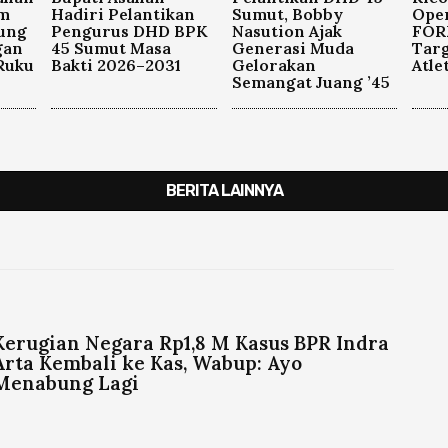
m
Hadiri Pelantikan
Sumut, Bobby
Ope
ung
Pengurus DHD BPK
Nasution Ajak
FOR
gan
45 Sumut Masa
Generasi Muda
Targ
Ruku
Bakti 2026–2031
Gelorakan
Atle
Semangat Juang ’45
BERITA LAINNYA
Kerugian Negara Rp1,8 M Kasus BPR Indra
Arta Kembali ke Kas, Wabup: Ayo
Menabung Lagi