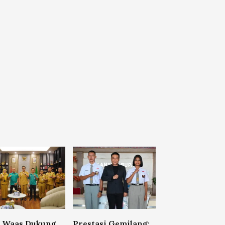
o Waas Dukung
Prestasi Gemilang: