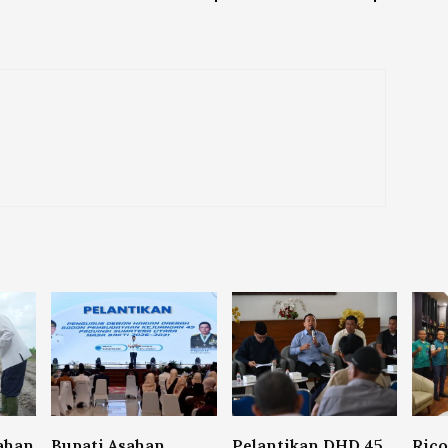
ahan
Bupati Asahan
Pelantikan DHD 45
Ric