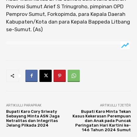
Provinsi Sumut Arief S Trinugroho, pimpinan OPD
Pemprov Sumut, Forkopimda, para Kepala Daerah
Kabupaten/Kota dan para Kepala Bappeda Litbang
se-Sumut. (As)
ARTIKULLI PARAPRAK
ARTIKULLI TJETËR
Bupati Karo Cory Sriwaty
Bupati Karo Minta Tekan
Sebayang Minta ASN Jaga
Kasus Kekerasan Perempuan
Netralitas dan Integritas
dan Anak pada Puncak
Jelang Pilkada 2024
Peringatan Hari Kartini ke-
146 Tahun 2024 Sumut